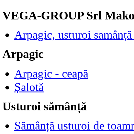
VEGA-GROUP Srl Mako
Arpagic, usturoi samânț
Arpagic
Arpagic - ceapă
Șalotă
Usturoi sămânță
Sămânță usturoi de toam