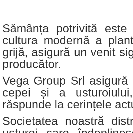
Sămânța potrivită este
cultura
modernă a
plan
grijă, asigură un venit si
producător.
Vega
Group Srl asigură 
cepei și a usturoiulu
răspunde la cerințele act
Societatea
noastră
dist
usturoi
care îndeplines